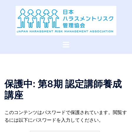
コ
ン
テ
ン
ツ
へ
ト
ス
グ
キ
ル
ッ
メ
プ
ニ
ュ
保護中: 第8期 認定講師養成
ー
講座
このコンテンツはパスワードで保護されています。閲覧す
るには以下にパスワードを入力してください。