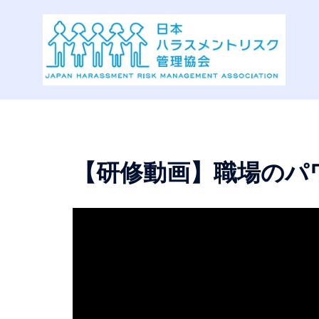
コ
ン
テ
ン
ツ
へ
ス
キ
ッ
【研修動画】職場のパ
プ